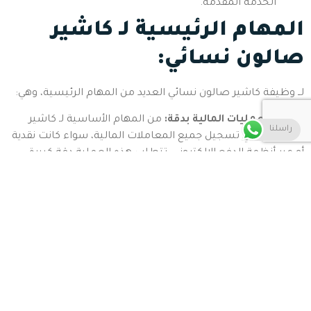
الخدمة المقدمة.
المهام الرئيسية لـ كاشير
صالون نسائي:
لــ وظيفة كاشير صالون نسائي العديد من المهام الرئيسية، وهي:
1. إدارة العمليات المالية بدقة:
من المهام الأساسية لـ كاشير
راسلنا
صالون نسائي تسجيل جميع المعاملات المالية، سواء كانت نقدية
أو عبر أنظمة الدفع الإلكتروني، تتطلب هذه العملية دقة كبيرة،
حيث يجب أن تتطابق المدفوعات مع الخدمات التي تتلقاها
العميلة دون أي أخطاء أو تأخير.
2. إصدار الفواتير وسجلات الحسابات:
يجب على الكاشير إصدار
فواتير دقيقة تشمل الخدمات المقدمة وأسعارها، مع التأكد من
حفظ السجلات المحاسبية لضمان الشفافية، هذه السجلات لا
تفيد فقط في تتبع الإيرادات، بل تساعد أيضًا الإدارة في
استراتيجياتها المالية المستقبلية.
ولتسهيل هذه العملية المربكة على الكاشير نقترح
نظام نعيم