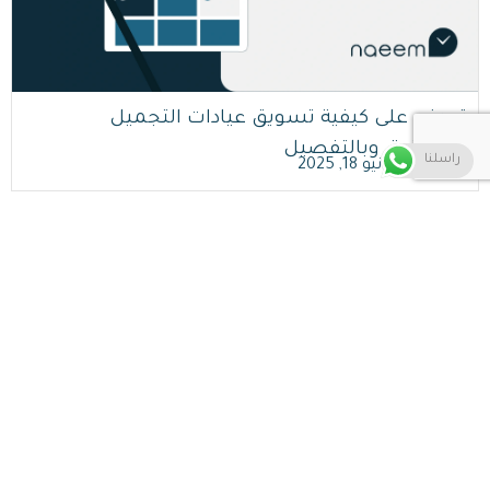
اقرأ أكثر
تعرفي على كيفية تسويق عيادات التجميل
باحترافية، وبالتفصيل
راسلنا
Naeem
by
يونيو 18, 2025
اقرأ أكثر