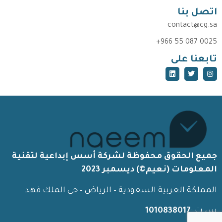
اتصل بنا
contact@cg.sa
+966 55 087 0025
تابعنا على
جميع الحقوق محفوظة لشركة أسس إبداعية لتقنية
المعلومات (نعيم©) ديسمبر 2023
المملكة العربية السعودية – الرياض – حي الملك فهد
س.ت :
1010838017