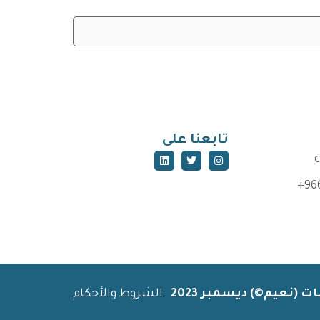
تابعنا على
+96
(نعيم©) ديسمبر 2023
الشروط والأحكام