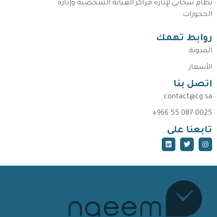
نظام سحابي لإدارة مراكز العناية الشخصية وإدارة
الحجوزات
روابط تهمك
المدونة
الأسعار
اتصل بنا
contact@cg.sa
+966 55 087 0025
تابعنا على